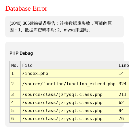
Database Error
(1040) 365建站错误警告：连接数据库失败，可能的原
因：1、数据库密码不对; 2、mysql未启动。
PHP Debug
No.
File
Line
1
/index.php
14
2
/source/function/function_extend.php
324
3
/source/class/jzmysql.class.php
211
4
/source/class/jzmysql.class.php
62
5
/source/class/jzmysql.class.php
94
6
/source/class/jzmysql.class.php
76