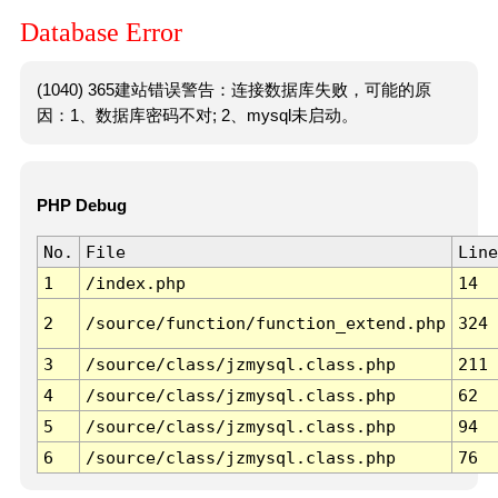
Database Error
(1040) 365建站错误警告：连接数据库失败，可能的原
因：1、数据库密码不对; 2、mysql未启动。
PHP Debug
No.
File
Line
1
/index.php
14
2
/source/function/function_extend.php
324
3
/source/class/jzmysql.class.php
211
4
/source/class/jzmysql.class.php
62
5
/source/class/jzmysql.class.php
94
6
/source/class/jzmysql.class.php
76