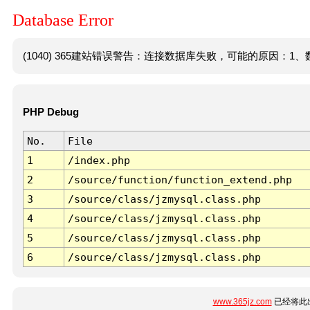
Database Error
(1040) 365建站错误警告：连接数据库失败，可能的原因：1、数
PHP Debug
No.
File
1
/index.php
2
/source/function/function_extend.php
3
/source/class/jzmysql.class.php
4
/source/class/jzmysql.class.php
5
/source/class/jzmysql.class.php
6
/source/class/jzmysql.class.php
www.365jz.com
已经将此