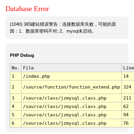
Database Error
(1040) 365建站错误警告：连接数据库失败，可能的原
因：1、数据库密码不对; 2、mysql未启动。
PHP Debug
No.
File
Line
1
/index.php
14
2
/source/function/function_extend.php
324
3
/source/class/jzmysql.class.php
211
4
/source/class/jzmysql.class.php
62
5
/source/class/jzmysql.class.php
94
6
/source/class/jzmysql.class.php
76