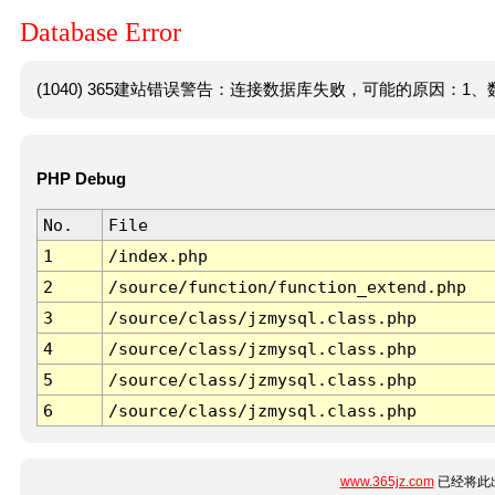
Database Error
(1040) 365建站错误警告：连接数据库失败，可能的原因：1、数
PHP Debug
No.
File
1
/index.php
2
/source/function/function_extend.php
3
/source/class/jzmysql.class.php
4
/source/class/jzmysql.class.php
5
/source/class/jzmysql.class.php
6
/source/class/jzmysql.class.php
www.365jz.com
已经将此