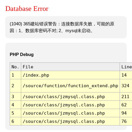
Database Error
(1040) 365建站错误警告：连接数据库失败，可能的原
因：1、数据库密码不对; 2、mysql未启动。
PHP Debug
No.
File
Line
1
/index.php
14
2
/source/function/function_extend.php
324
3
/source/class/jzmysql.class.php
211
4
/source/class/jzmysql.class.php
62
5
/source/class/jzmysql.class.php
94
6
/source/class/jzmysql.class.php
76