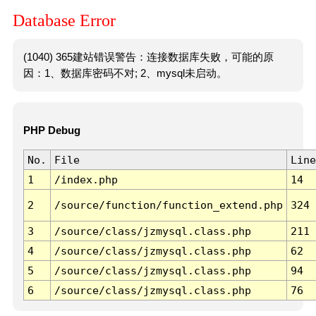
Database Error
(1040) 365建站错误警告：连接数据库失败，可能的原
因：1、数据库密码不对; 2、mysql未启动。
PHP Debug
No.
File
Line
1
/index.php
14
2
/source/function/function_extend.php
324
3
/source/class/jzmysql.class.php
211
4
/source/class/jzmysql.class.php
62
5
/source/class/jzmysql.class.php
94
6
/source/class/jzmysql.class.php
76