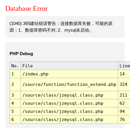
Database Error
(1040) 365建站错误警告：连接数据库失败，可能的原
因：1、数据库密码不对; 2、mysql未启动。
PHP Debug
No.
File
Line
1
/index.php
14
2
/source/function/function_extend.php
324
3
/source/class/jzmysql.class.php
211
4
/source/class/jzmysql.class.php
62
5
/source/class/jzmysql.class.php
94
6
/source/class/jzmysql.class.php
76