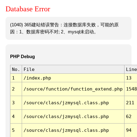
Database Error
(1040) 365建站错误警告：连接数据库失败，可能的原
因：1、数据库密码不对; 2、mysql未启动。
PHP Debug
No.
File
Line
1
/index.php
13
2
/source/function/function_extend.php
1548
3
/source/class/jzmysql.class.php
211
4
/source/class/jzmysql.class.php
62
5
/source/class/jzmysql.class.php
94