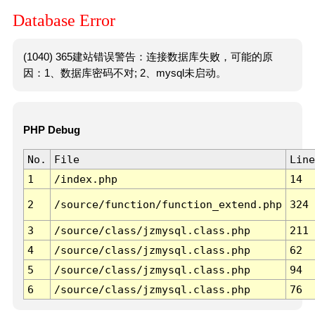
Database Error
(1040) 365建站错误警告：连接数据库失败，可能的原
因：1、数据库密码不对; 2、mysql未启动。
PHP Debug
No.
File
Line
1
/index.php
14
2
/source/function/function_extend.php
324
3
/source/class/jzmysql.class.php
211
4
/source/class/jzmysql.class.php
62
5
/source/class/jzmysql.class.php
94
6
/source/class/jzmysql.class.php
76