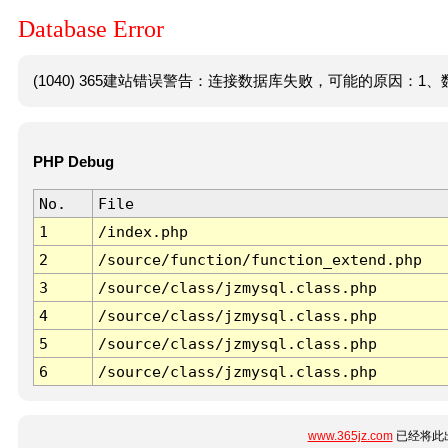
Database Error
(1040) 365建站错误警告：连接数据库失败，可能的原因：1、数
PHP Debug
No.
File
1
/index.php
2
/source/function/function_extend.php
3
/source/class/jzmysql.class.php
4
/source/class/jzmysql.class.php
5
/source/class/jzmysql.class.php
6
/source/class/jzmysql.class.php
www.365jz.com
已经将此