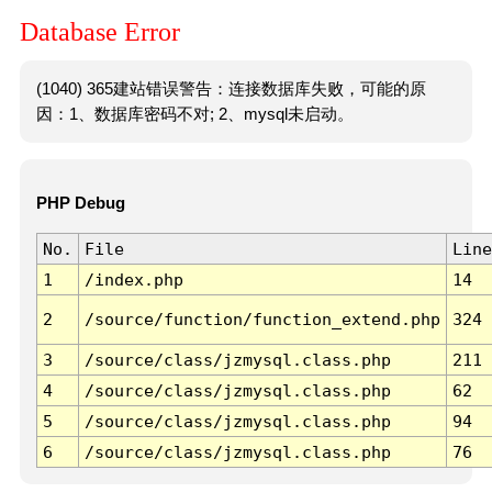
Database Error
(1040) 365建站错误警告：连接数据库失败，可能的原
因：1、数据库密码不对; 2、mysql未启动。
PHP Debug
No.
File
Line
1
/index.php
14
2
/source/function/function_extend.php
324
3
/source/class/jzmysql.class.php
211
4
/source/class/jzmysql.class.php
62
5
/source/class/jzmysql.class.php
94
6
/source/class/jzmysql.class.php
76