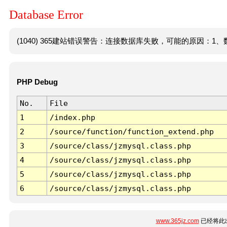
Database Error
(1040) 365建站错误警告：连接数据库失败，可能的原因：1、数
PHP Debug
No.
File
1
/index.php
2
/source/function/function_extend.php
3
/source/class/jzmysql.class.php
4
/source/class/jzmysql.class.php
5
/source/class/jzmysql.class.php
6
/source/class/jzmysql.class.php
www.365jz.com
已经将此