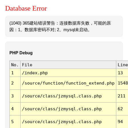
Database Error
(1040) 365建站错误警告：连接数据库失败，可能的原
因：1、数据库密码不对; 2、mysql未启动。
PHP Debug
No.
File
Line
1
/index.php
13
2
/source/function/function_extend.php
1548
3
/source/class/jzmysql.class.php
211
4
/source/class/jzmysql.class.php
62
5
/source/class/jzmysql.class.php
94