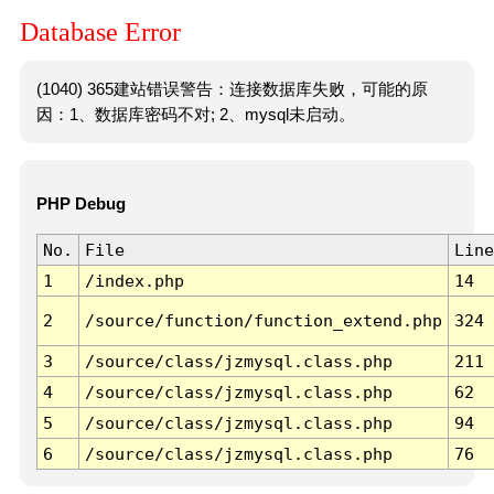
Database Error
(1040) 365建站错误警告：连接数据库失败，可能的原
因：1、数据库密码不对; 2、mysql未启动。
PHP Debug
No.
File
Line
1
/index.php
14
2
/source/function/function_extend.php
324
3
/source/class/jzmysql.class.php
211
4
/source/class/jzmysql.class.php
62
5
/source/class/jzmysql.class.php
94
6
/source/class/jzmysql.class.php
76