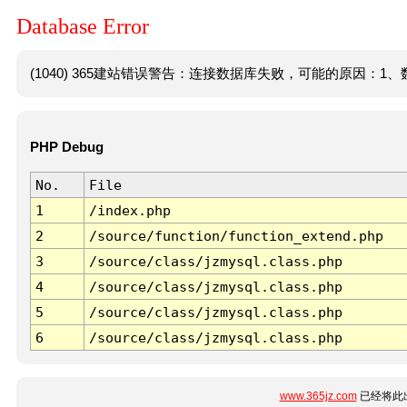
Database Error
(1040) 365建站错误警告：连接数据库失败，可能的原因：1、数
PHP Debug
No.
File
1
/index.php
2
/source/function/function_extend.php
3
/source/class/jzmysql.class.php
4
/source/class/jzmysql.class.php
5
/source/class/jzmysql.class.php
6
/source/class/jzmysql.class.php
www.365jz.com
已经将此