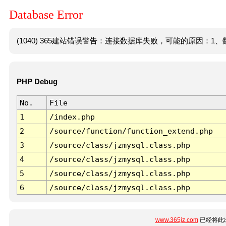
Database Error
(1040) 365建站错误警告：连接数据库失败，可能的原因：1、数
PHP Debug
No.
File
1
/index.php
2
/source/function/function_extend.php
3
/source/class/jzmysql.class.php
4
/source/class/jzmysql.class.php
5
/source/class/jzmysql.class.php
6
/source/class/jzmysql.class.php
www.365jz.com
已经将此