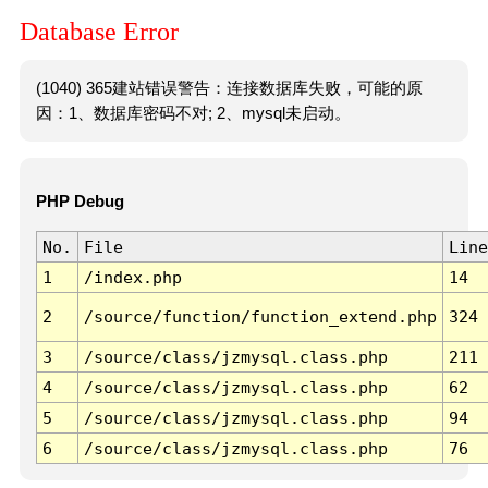
Database Error
(1040) 365建站错误警告：连接数据库失败，可能的原
因：1、数据库密码不对; 2、mysql未启动。
PHP Debug
No.
File
Line
1
/index.php
14
2
/source/function/function_extend.php
324
3
/source/class/jzmysql.class.php
211
4
/source/class/jzmysql.class.php
62
5
/source/class/jzmysql.class.php
94
6
/source/class/jzmysql.class.php
76