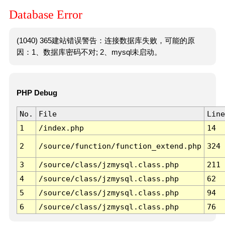
Database Error
(1040) 365建站错误警告：连接数据库失败，可能的原
因：1、数据库密码不对; 2、mysql未启动。
PHP Debug
No.
File
Line
1
/index.php
14
2
/source/function/function_extend.php
324
3
/source/class/jzmysql.class.php
211
4
/source/class/jzmysql.class.php
62
5
/source/class/jzmysql.class.php
94
6
/source/class/jzmysql.class.php
76