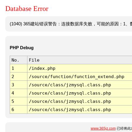
Database Error
(1040) 365建站错误警告：连接数据库失败，可能的原因：1、数
PHP Debug
No.
File
1
/index.php
2
/source/function/function_extend.php
3
/source/class/jzmysql.class.php
4
/source/class/jzmysql.class.php
5
/source/class/jzmysql.class.php
6
/source/class/jzmysql.class.php
www.365jz.com
已经将此