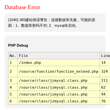
Database Error
(1040) 365建站错误警告：连接数据库失败，可能的原
因：1、数据库密码不对; 2、mysql未启动。
PHP Debug
No.
File
Line
1
/index.php
14
2
/source/function/function_extend.php
324
3
/source/class/jzmysql.class.php
211
4
/source/class/jzmysql.class.php
62
5
/source/class/jzmysql.class.php
94
6
/source/class/jzmysql.class.php
76