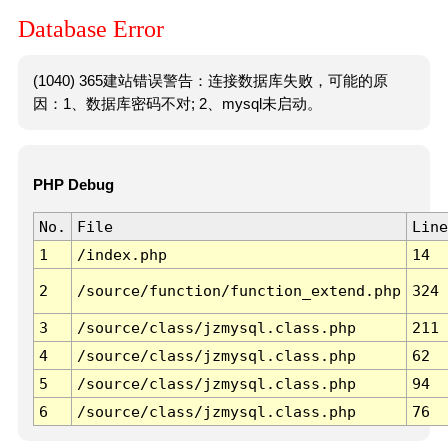
Database Error
(1040) 365建站错误警告：连接数据库失败，可能的原
因：1、数据库密码不对; 2、mysql未启动。
PHP Debug
No.
File
Line
1
/index.php
14
2
/source/function/function_extend.php
324
3
/source/class/jzmysql.class.php
211
4
/source/class/jzmysql.class.php
62
5
/source/class/jzmysql.class.php
94
6
/source/class/jzmysql.class.php
76