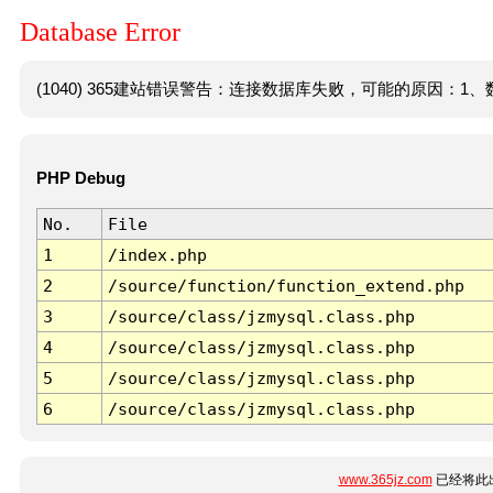
Database Error
(1040) 365建站错误警告：连接数据库失败，可能的原因：1、数
PHP Debug
No.
File
1
/index.php
2
/source/function/function_extend.php
3
/source/class/jzmysql.class.php
4
/source/class/jzmysql.class.php
5
/source/class/jzmysql.class.php
6
/source/class/jzmysql.class.php
www.365jz.com
已经将此