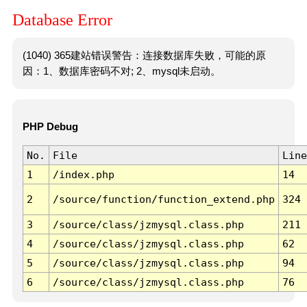
Database Error
(1040) 365建站错误警告：连接数据库失败，可能的原
因：1、数据库密码不对; 2、mysql未启动。
PHP Debug
No.
File
Line
1
/index.php
14
2
/source/function/function_extend.php
324
3
/source/class/jzmysql.class.php
211
4
/source/class/jzmysql.class.php
62
5
/source/class/jzmysql.class.php
94
6
/source/class/jzmysql.class.php
76