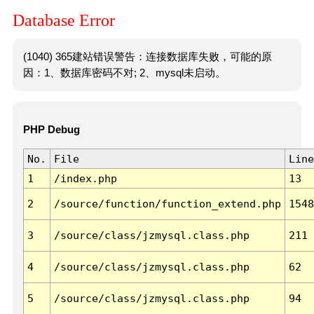
Database Error
(1040) 365建站错误警告：连接数据库失败，可能的原
因：1、数据库密码不对; 2、mysql未启动。
PHP Debug
No.
File
Line
1
/index.php
13
2
/source/function/function_extend.php
1548
3
/source/class/jzmysql.class.php
211
4
/source/class/jzmysql.class.php
62
5
/source/class/jzmysql.class.php
94