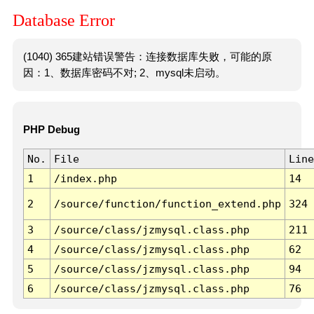
Database Error
(1040) 365建站错误警告：连接数据库失败，可能的原
因：1、数据库密码不对; 2、mysql未启动。
PHP Debug
No.
File
Line
1
/index.php
14
2
/source/function/function_extend.php
324
3
/source/class/jzmysql.class.php
211
4
/source/class/jzmysql.class.php
62
5
/source/class/jzmysql.class.php
94
6
/source/class/jzmysql.class.php
76