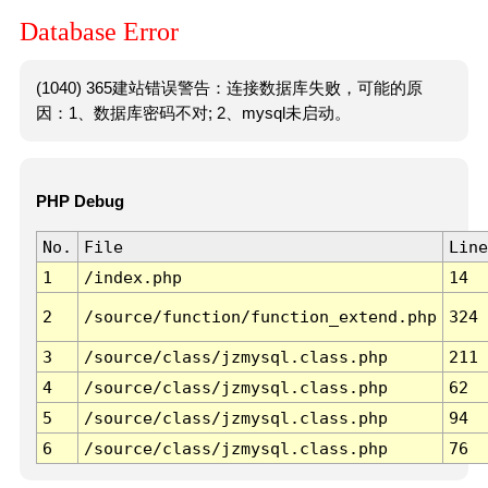
Database Error
(1040) 365建站错误警告：连接数据库失败，可能的原
因：1、数据库密码不对; 2、mysql未启动。
PHP Debug
No.
File
Line
1
/index.php
14
2
/source/function/function_extend.php
324
3
/source/class/jzmysql.class.php
211
4
/source/class/jzmysql.class.php
62
5
/source/class/jzmysql.class.php
94
6
/source/class/jzmysql.class.php
76