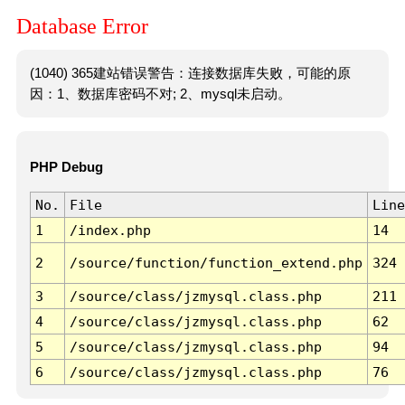
Database Error
(1040) 365建站错误警告：连接数据库失败，可能的原
因：1、数据库密码不对; 2、mysql未启动。
PHP Debug
No.
File
Line
1
/index.php
14
2
/source/function/function_extend.php
324
3
/source/class/jzmysql.class.php
211
4
/source/class/jzmysql.class.php
62
5
/source/class/jzmysql.class.php
94
6
/source/class/jzmysql.class.php
76