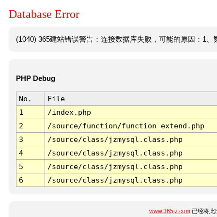
Database Error
(1040) 365建站错误警告：连接数据库失败，可能的原因：1、数
PHP Debug
No.
File
1
/index.php
2
/source/function/function_extend.php
3
/source/class/jzmysql.class.php
4
/source/class/jzmysql.class.php
5
/source/class/jzmysql.class.php
6
/source/class/jzmysql.class.php
www.365jz.com
已经将此