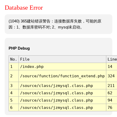
Database Error
(1040) 365建站错误警告：连接数据库失败，可能的原
因：1、数据库密码不对; 2、mysql未启动。
PHP Debug
No.
File
Line
1
/index.php
14
2
/source/function/function_extend.php
324
3
/source/class/jzmysql.class.php
211
4
/source/class/jzmysql.class.php
62
5
/source/class/jzmysql.class.php
94
6
/source/class/jzmysql.class.php
76