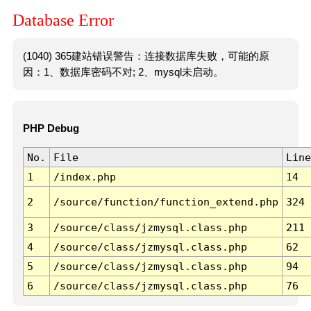
Database Error
(1040) 365建站错误警告：连接数据库失败，可能的原
因：1、数据库密码不对; 2、mysql未启动。
PHP Debug
No.
File
Line
1
/index.php
14
2
/source/function/function_extend.php
324
3
/source/class/jzmysql.class.php
211
4
/source/class/jzmysql.class.php
62
5
/source/class/jzmysql.class.php
94
6
/source/class/jzmysql.class.php
76