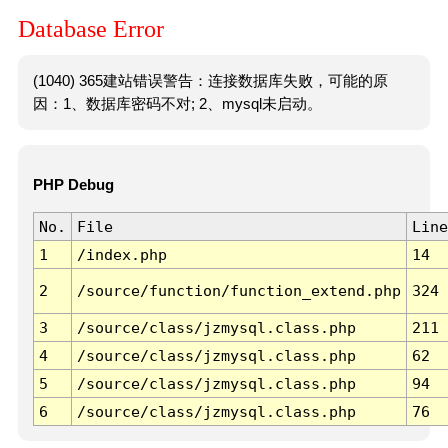
Database Error
(1040) 365建站错误警告：连接数据库失败，可能的原
因：1、数据库密码不对; 2、mysql未启动。
PHP Debug
No.
File
Line
1
/index.php
14
2
/source/function/function_extend.php
324
3
/source/class/jzmysql.class.php
211
4
/source/class/jzmysql.class.php
62
5
/source/class/jzmysql.class.php
94
6
/source/class/jzmysql.class.php
76