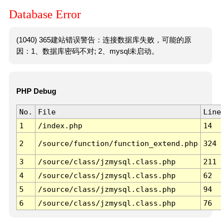
Database Error
(1040) 365建站错误警告：连接数据库失败，可能的原
因：1、数据库密码不对; 2、mysql未启动。
PHP Debug
No.
File
Line
1
/index.php
14
2
/source/function/function_extend.php
324
3
/source/class/jzmysql.class.php
211
4
/source/class/jzmysql.class.php
62
5
/source/class/jzmysql.class.php
94
6
/source/class/jzmysql.class.php
76