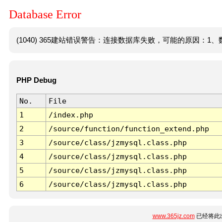
Database Error
(1040) 365建站错误警告：连接数据库失败，可能的原因：1、数
PHP Debug
No.
File
1
/index.php
2
/source/function/function_extend.php
3
/source/class/jzmysql.class.php
4
/source/class/jzmysql.class.php
5
/source/class/jzmysql.class.php
6
/source/class/jzmysql.class.php
www.365jz.com
已经将此