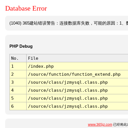
Database Error
(1040) 365建站错误警告：连接数据库失败，可能的原因：1、数
PHP Debug
No.
File
1
/index.php
2
/source/function/function_extend.php
3
/source/class/jzmysql.class.php
4
/source/class/jzmysql.class.php
5
/source/class/jzmysql.class.php
6
/source/class/jzmysql.class.php
www.365jz.com
已经将此