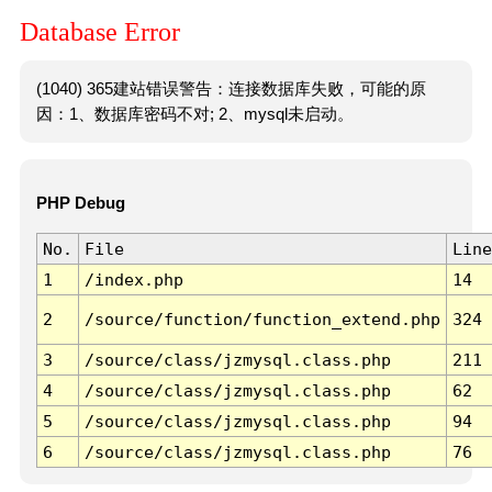
Database Error
(1040) 365建站错误警告：连接数据库失败，可能的原
因：1、数据库密码不对; 2、mysql未启动。
PHP Debug
No.
File
Line
1
/index.php
14
2
/source/function/function_extend.php
324
3
/source/class/jzmysql.class.php
211
4
/source/class/jzmysql.class.php
62
5
/source/class/jzmysql.class.php
94
6
/source/class/jzmysql.class.php
76