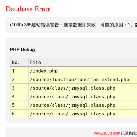
Database Error
(1040) 365建站错误警告：连接数据库失败，可能的原因：1、数
PHP Debug
No.
File
1
/index.php
2
/source/function/function_extend.php
3
/source/class/jzmysql.class.php
4
/source/class/jzmysql.class.php
5
/source/class/jzmysql.class.php
6
/source/class/jzmysql.class.php
www.365jz.com
已经将此