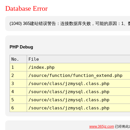
Database Error
(1040) 365建站错误警告：连接数据库失败，可能的原因：1、数
PHP Debug
No.
File
1
/index.php
2
/source/function/function_extend.php
3
/source/class/jzmysql.class.php
4
/source/class/jzmysql.class.php
5
/source/class/jzmysql.class.php
6
/source/class/jzmysql.class.php
www.365jz.com
已经将此