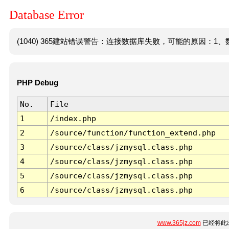
Database Error
(1040) 365建站错误警告：连接数据库失败，可能的原因：1、数
PHP Debug
No.
File
1
/index.php
2
/source/function/function_extend.php
3
/source/class/jzmysql.class.php
4
/source/class/jzmysql.class.php
5
/source/class/jzmysql.class.php
6
/source/class/jzmysql.class.php
www.365jz.com
已经将此