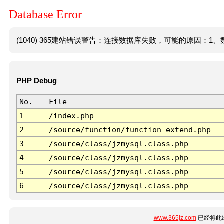
Database Error
(1040) 365建站错误警告：连接数据库失败，可能的原因：1、数
PHP Debug
No.
File
1
/index.php
2
/source/function/function_extend.php
3
/source/class/jzmysql.class.php
4
/source/class/jzmysql.class.php
5
/source/class/jzmysql.class.php
6
/source/class/jzmysql.class.php
www.365jz.com
已经将此