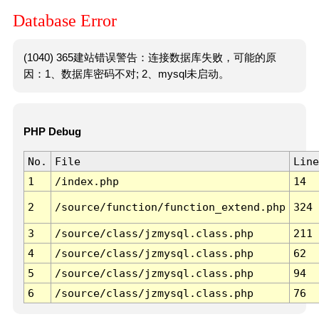
Database Error
(1040) 365建站错误警告：连接数据库失败，可能的原
因：1、数据库密码不对; 2、mysql未启动。
PHP Debug
No.
File
Line
1
/index.php
14
2
/source/function/function_extend.php
324
3
/source/class/jzmysql.class.php
211
4
/source/class/jzmysql.class.php
62
5
/source/class/jzmysql.class.php
94
6
/source/class/jzmysql.class.php
76