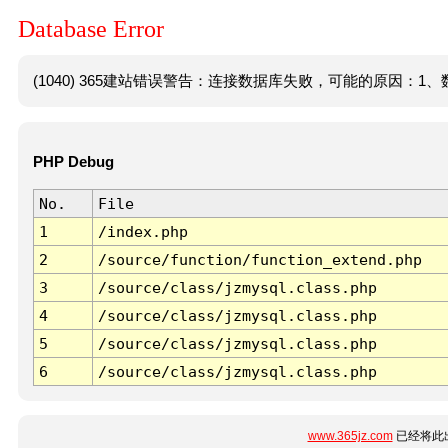
Database Error
(1040) 365建站错误警告：连接数据库失败，可能的原因：1、数
PHP Debug
No.
File
1
/index.php
2
/source/function/function_extend.php
3
/source/class/jzmysql.class.php
4
/source/class/jzmysql.class.php
5
/source/class/jzmysql.class.php
6
/source/class/jzmysql.class.php
www.365jz.com
已经将此