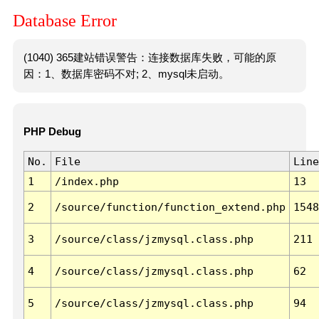
Database Error
(1040) 365建站错误警告：连接数据库失败，可能的原
因：1、数据库密码不对; 2、mysql未启动。
PHP Debug
No.
File
Line
1
/index.php
13
2
/source/function/function_extend.php
1548
3
/source/class/jzmysql.class.php
211
4
/source/class/jzmysql.class.php
62
5
/source/class/jzmysql.class.php
94