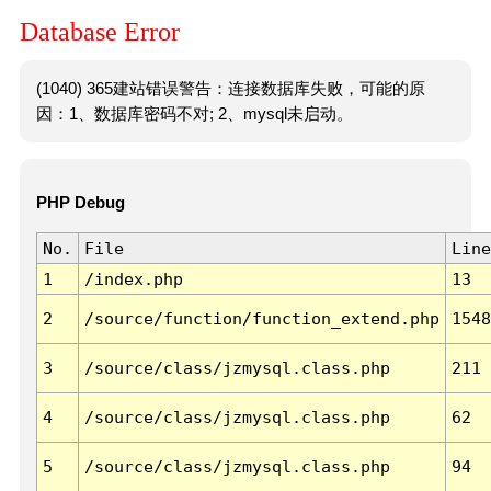
Database Error
(1040) 365建站错误警告：连接数据库失败，可能的原
因：1、数据库密码不对; 2、mysql未启动。
PHP Debug
No.
File
Line
1
/index.php
13
2
/source/function/function_extend.php
1548
3
/source/class/jzmysql.class.php
211
4
/source/class/jzmysql.class.php
62
5
/source/class/jzmysql.class.php
94